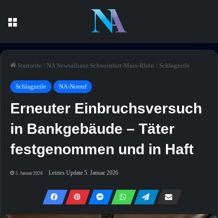
Menü
Startseite
/
NA Newsallianz Schweinfurt-Main-Rhön
/
Schlagzeile
Schlagzeile
NA-Notruf
Erneuter Einbruchsversuch
in Bankgebäude – Täter
festgenommen und in Haft
Letztes Update 5. Januar 2026
5. Januar 2026