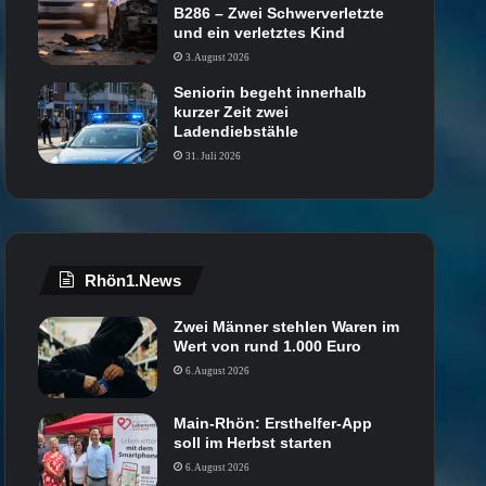
B286 – Zwei Schwerverletzte
und ein verletztes Kind
3. August 2026
Seniorin begeht innerhalb
kurzer Zeit zwei
Ladendiebstähle
31. Juli 2026
Rhön1.News
Zwei Männer stehlen Waren im
Wert von rund 1.000 Euro
6. August 2026
Main-Rhön: Ersthelfer-App
soll im Herbst starten
6. August 2026