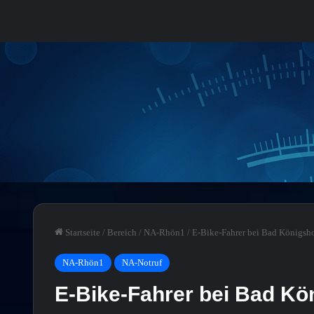
Startseite
/
Bereich
/
NA-Rhön1
/
E-Bike-Fahrer bei Bad Königsh
NA-Rhön1
NA-Notruf
E-Bike-Fahrer bei Bad Kö