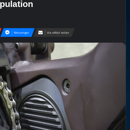
pulation
Messenger
Via eMail teilen