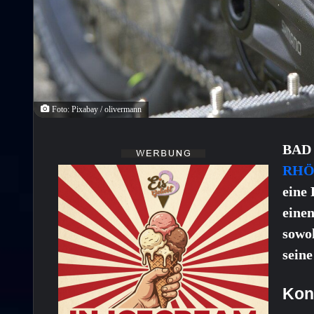
Foto: Pixabay / olivermann
BAD
RHÖ
eine 
eine
sowoh
seine
Kon