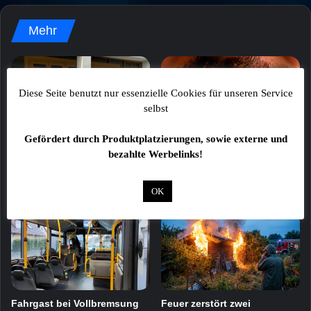
Mehr
Diese Seite benutzt nur essenzielle Cookies für unseren Service
selbst
Gefördert durch Produktplatzierungen, sowie externe und
37.248 Euro für die Station
Trickdiebstahl: Senior um
bezahlte Werbelinks!
Regenbogen
Schmuck im Wert von 1.500
Euro gebracht
8. August 2026
OK
8. August 2026
Fahrgast bei Vollbremsung
Feuer zerstört zwei