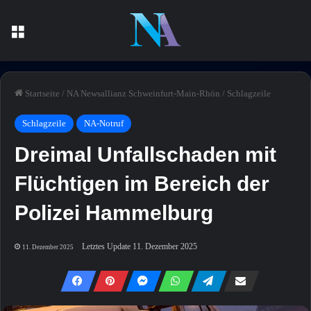
Menü
Startseite
/
NA Newsallianz Schweinfurt-Main-Rhön
/
Schlagzeile
Schlagzeile
NA-Notruf
Dreimal Unfallschaden mit
Flüchtigen im Bereich der
Polizei Hammelburg
Letztes Update 11. Dezember 2025
11. Dezember 2025