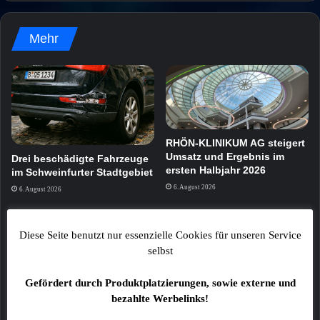
Mehr
RHÖN-KLINIKUM AG steigert
Umsatz und Ergebnis im
Drei beschädigte Fahrzeuge
ersten Halbjahr 2026
im Schweinfurter Stadtgebiet
6. August 2026
6. August 2026
Diese Seite benutzt nur essenzielle Cookies für unseren Service
selbst
Gefördert durch Produktplatzierungen, sowie externe und
bezahlte Werbelinks!
Katze in Transportbox am
Main-Rhön: Ersthelfer-App
Bamberger Bahnhof
soll im Herbst starten