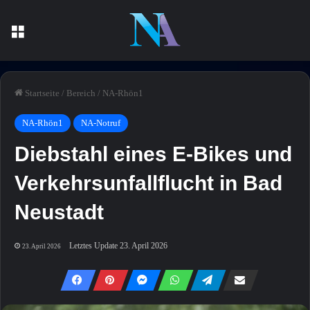
Menü
Startseite
/
Bereich
/
NA-Rhön1
NA-Rhön1
NA-Notruf
Diebstahl eines E-Bikes und
Verkehrsunfallflucht in Bad
Neustadt
Letztes Update 23. April 2026
23. April 2026