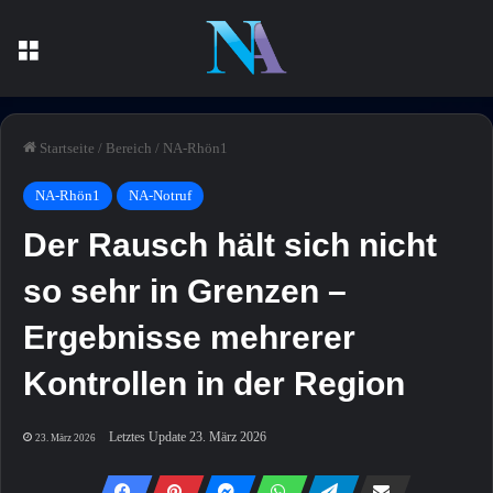
Menü
Startseite
/
Bereich
/
NA-Rhön1
NA-Rhön1
NA-Notruf
Der Rausch hält sich nicht
so sehr in Grenzen –
Ergebnisse mehrerer
Kontrollen in der Region
Letztes Update 23. März 2026
23. März 2026