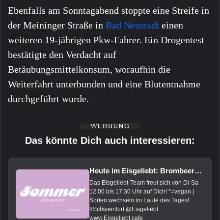
Ebenfalls am Sonntagabend stoppte eine Streife in
der Meininger Straße in
Bad Neustadt
einen
weiteren 19-jährigen Pkw-Fahrer. Ein Drogentest
bestätigte den Verdacht auf
Betäubungsmittelkonsum, woraufhin die
Weiterfahrt unterbunden und eine Blutentnahme
durchgeführt wurde.
Das könnte Dich auch interessieren:
Heute im Eisgeliebt: Brombeere*, Zitrone*, Orange*, Kokos*, Vanille, Mandel, Pistazie und Basilikum
Das Eisgeliebt-Team freut sich von Di-Sa
12:00 bis 17:30 Uhr auf Dich! *=vegan |
Sorten wechseln im Laufe des Tages!
#Schweinfurt @Eisgeliebt
www.Eisgeliebt.cafe