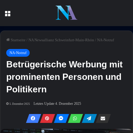
Menü
Startseite
/
NA Newsallianz Schweinfurt-Main-Rhön
/
NA-Notruf
NA-Notruf
Betrügerische Werbung mit
prominenten Personen und
Politikern
Letztes Update 4. Dezember 2025
5. Dezember 2025