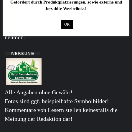
Intelligence Division) und den deutschen
Gefördert durch Produktplatzierungen, sowie externe und
bezahlte Werbelinks!
Polizeipräsidien. Die Sichtung und Analyse des
umfangreichen elektronischen Beweismaterials
OK
wird voraussichtlich noch längere Zeit in Anspruch
nehmen.
Alle Angaben ohne Gewähr!
Fotos sind ggf. beispielhafte Symbolbilder!
Kommentare von Lesern stellen keinesfalls die
Meinung der Redaktion dar!