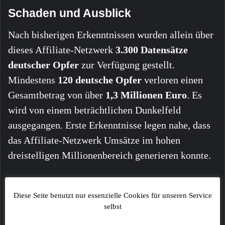
Schaden und Ausblick
Nach bisherigen Erkenntnissen wurden allein über
dieses Affiliate-Netzwerk
3.300 Datensätze
deutscher Opfer
zur Verfügung gestellt.
Mindestens
120 deutsche Opfer
verloren einen
Gesamtbetrag von über
1,3 Millionen Euro
. Es
wird von einem beträchtlichen Dunkelfeld
ausgegangen. Erste Erkenntnisse legen nahe, dass
das Affiliate-Netzwerk Umsätze im hohen
dreistelligen Millionenbereich generieren konnte.
Die konzertierte Aktion erfolgte in enger
Diese Seite benutzt nur essenzielle Cookies für unseren Service
Zusammenarbeit mit den israelischen
selbst
Polizeibehörden (National Cybercrime Unit und