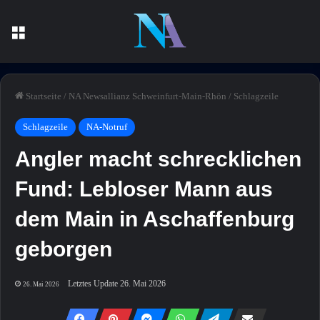
Menü
Startseite
/
NA Newsallianz Schweinfurt-Main-Rhön
/
Schlagzeile
Schlagzeile
NA-Notruf
Angler macht schrecklichen
Fund: Lebloser Mann aus
dem Main in Aschaffenburg
geborgen
Letztes Update 26. Mai 2026
26. Mai 2026