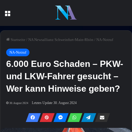
Menü
Startseite
/
NA Newsallianz Schweinfurt-Main-Rhön
/
NA-Notruf
NA-Notruf
6.000 Euro Schaden – PKW-
und LKW-Fahrer gesucht –
Wer kann Hinweise geben?
Letztes Update 30. August 2024
30. August 2024