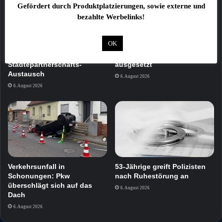
Gefördert durch Produktplatzierungen, sowie externe und
bezahlte Werbelinks!
OK
Finnische Jugendliche
Katze in Transportbox am
erkunden Schweinfurt beim
Bamberger Bahnhof
Städtepartnerschafts-
ausgesetzt
Austausch
6. August 2026
6. August 2026
Verkehrsunfall in
53-Jährige greift Polizisten
Schonungen: Pkw
nach Ruhestörung an
überschlägt sich auf das
6. August 2026
Dach
6. August 2026