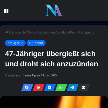
Menü
Startseite
/
NA Newsallianz Schweinfurt-Main-Rhön
/
Schlagzeile
Schlagzeile
NA-Notruf
47-Jähriger übergießt sich
und droht sich anzuzünden
Letztes Update 18. Juni 2025
18. Juni 2025