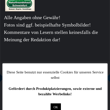
Alle Angaben ohne Gewähr!
Fotos sind ggf. beispielhafte Symbolbilder!
Kommentare von Lesern stellen keinesfalls die
Meinung der Redaktion dar!
Diese Seite benutzt nur essenzielle Cookies für unseren Service
selbst
Mehr
Gefördert durch Produktplatzierungen, sowie externe und
bezahlte Werbelinks!
OK