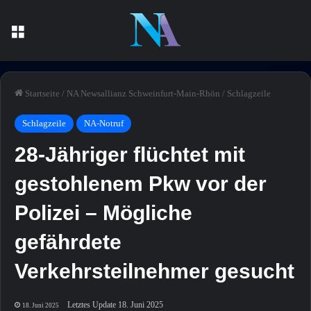
Menü
Startseite
/
NA Newsallianz Schweinfurt-Main-Rhön
/
Schlagzeile
Schlagzeile
NA-Notruf
28-Jähriger flüchtet mit
gestohlenem Pkw vor der
Polizei – Mögliche
gefährdete
Verkehrsteilnehmer gesucht
Letztes Update 18. Juni 2025
18. Juni 2025