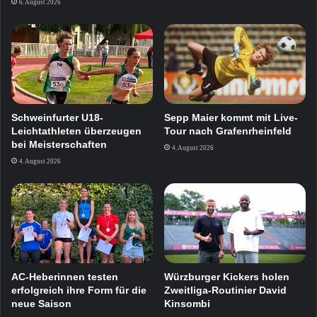
6. August 2026
Schweinfurter U18-
Sepp Maier kommt mit Live-
Leichtathleten überzeugen
Tour nach Grafenrheinfeld
bei Meisterschaften
4. August 2026
4. August 2026
AC-Heberinnen testen
Würzburger Kickers holen
erfolgreich ihre Form für die
Zweitliga-Routinier David
neue Saison
Kinsombi