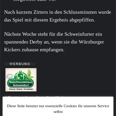
Nach kurzem Zittern in den Schlussminuten wurde
das Spiel mit diesem Ergebnis abgepfiffen.
Nächste Woche steht für die Schweinfurter ein
spannendes Derby an, wenn sie die Würzburger
Kickers zuhause empfangen.
Alle Angaben ohne Gewähr!
Fotos sind ggf. beispielhafte Symbolbilder!
Diese Seite benutzt nur essenzielle Cookies für unseren Service
selbst
Kommentare von Lesern stellen keinesfalls die