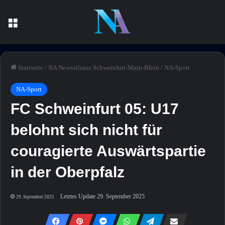
Menü
Startseite
/
NA Newsallianz Schweinfurt-Main-Rhön
/
NA-Sport
NA-Sport
FC Schweinfurt 05: U17
belohnt sich nicht für
couragierte Auswärtspartie
in der Oberpfalz
Letztes Update 29. September 2025
29. September 2025