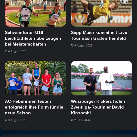
Schweinfurter U18-
Sepp Maier kommt mit Live-
Leichtathleten überzeugen
Tour nach Grafenrheinfeld
bei Meisterschaften
4. August 2026
4. August 2026
AC-Heberinnen testen
Würzburger Kickers holen
erfolgreich ihre Form für die
Zweitliga-Routinier David
neue Saison
Kinsombi
3. August 2026
28. Juli 2026