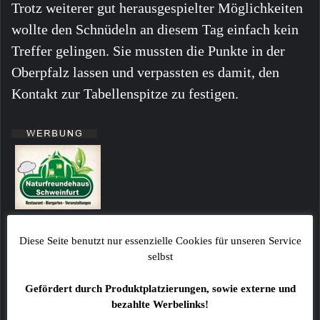
Trotz weiterer gut herausgespielter Möglichkeiten
wollte den Schnüdeln an diesem Tag einfach kein
Treffer gelingen. Sie mussten die Punkte in der
Oberpfalz lassen und verpassten es damit, den
Kontakt zur Tabellenspitze zu festigen.
Alle Angaben ohne Gewähr!
Diese Seite benutzt nur essenzielle Cookies für unseren Service
Fotos sind ggf. beispielhafte Symbolbilder!
selbst
Kommentare von Lesern stellen keinesfalls die
Gefördert durch Produktplatzierungen, sowie externe und
Meinung der Redaktion dar!
bezahlte Werbelinks!