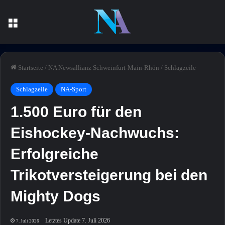
Menü
Startseite
/
NA Newsallianz Schweinfurt-Main-Rhön
/
Schlagzeile
Schlagzeile
NA-Sport
1.500 Euro für den
Eishockey-Nachwuchs:
Erfolgreiche
Trikotversteigerung bei den
Mighty Dogs
Letztes Update 7. Juli 2026
7. Juli 2026