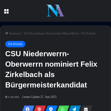
Menü
Startseite
/
NA Newsallianz Schweinfurt-Main-Rhön
/
NA-Politik
NA-Politik
CSU Niederwerrn-
Oberwerrn nominiert Felix
Zirkelbach als
Bürgermeisterkandidat
Letztes Update 27. Juni 2025
4. Juli 2025