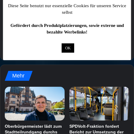
Diese Seite benutzt nur essenzielle Cookies für unseren Service
Kommentare von Lesern stellen keinesfalls die
selbst
Meinung der Redaktion dar!
Gefördert durch Produktplatzierungen, sowie externe und
bezahlte Werbelinks!
OK
Mehr
Oberbürgermeister lädt zum
SPDVolt-Fraktion fordert
Stadtteilrundgang durchs
Bericht zur Umsetzung der