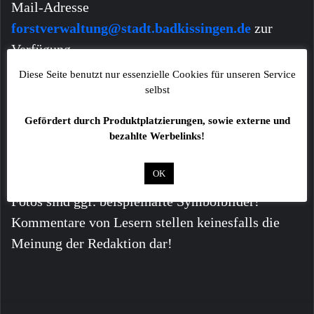
Mail-Adresse
forstverwaltung@stadt.badkissingen.de
zur
Verfügung.
Diese Seite benutzt nur essenzielle Cookies für unseren Service
selbst
Gefördert durch Produktplatzierungen, sowie externe und
bezahlte Werbelinks!
OK
Alle Angaben ohne Gewähr!
Fotos sind ggf. beispielhafte Symbolbilder!
Kommentare von Lesern stellen keinesfalls die
Meinung der Redaktion dar!