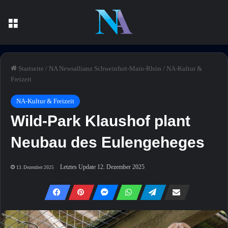
Menü
Startseite
/
NA Newsallianz Schweinfurt-Main-Rhön
/
NA-Kultur &
Freizeit
NA-Kultur & Freizeit
Wild-Park Klaushof plant
Neubau des Eulengeheges
Letztes Update 12. Dezember 2025
13. Dezember 2025