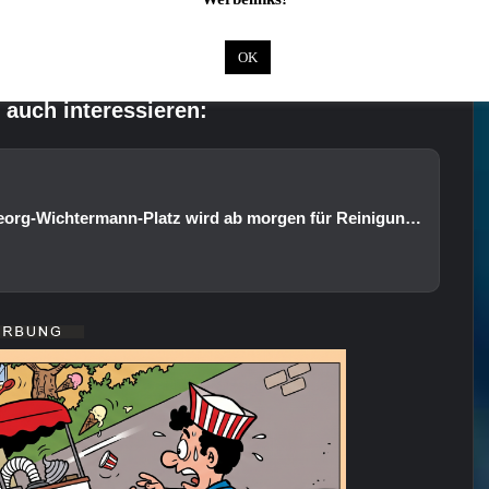
 – mit ihrer Kamera fest.
OK
 auch interessieren:
ACHTUNG: Tiefgarage am Georg-Wichtermann-Platz wird ab morgen für Reinigungsarbeiten gesperrt