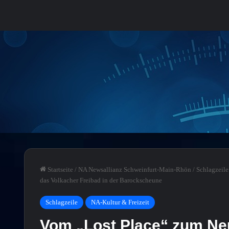
Startseite
/
NA Newsallianz Schweinfurt-Main-Rhön
/
Schlagzeile
das Volkacher Freibad in der Barockscheune
Schlagzeile
NA-Kultur & Freizeit
Vom „Lost Place“ zum Neu