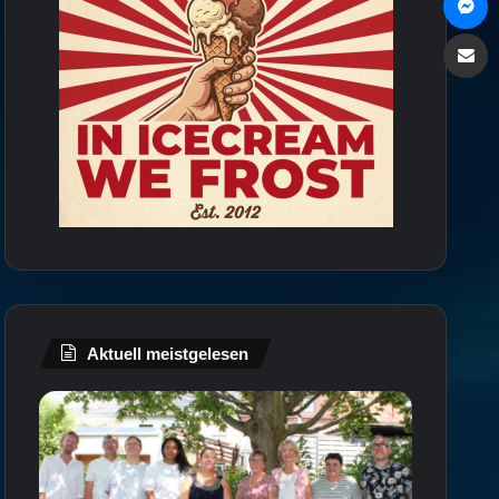
Via e
Aktuell meistgelesen