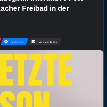
acher Freibad in der
Messenger
Via eMail teilen