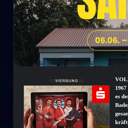
VOLK
1967 
es de
Bade
gesa
kräft