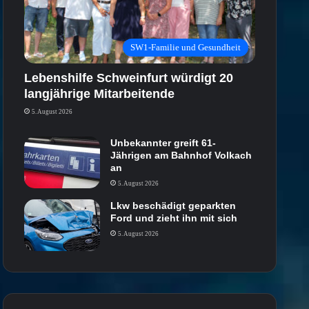
SW1-Familie und Gesundheit
Lebenshilfe Schweinfurt würdigt 20
langjährige Mitarbeitende
5. August 2026
Unbekannter greift 61-
Jährigen am Bahnhof Volkach
an
5. August 2026
Lkw beschädigt geparkten
Ford und zieht ihn mit sich
5. August 2026