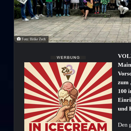
Foto: Heike Zech
VOLK
Mains
Vors
zum 
100 i
Einri
und 
Den g