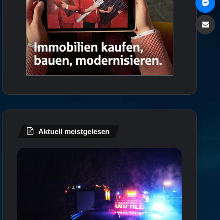
Via e
Aktuell meistgelesen