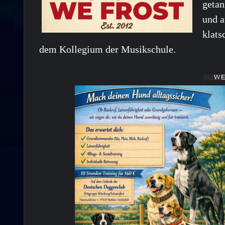
getan
und a
klats
dem Kollegium der Musikschule.