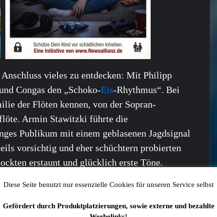
 Anschluss vieles zu entdecken: Mit Philipp
 und Congas den „Schoko-
Eis
-Rhythmus“. Bei
ilie der Flöten kennen, von der Sopran-
flöte. Armin Stawitzki führte die
unges Publikum mit einem geblasenen Jagdsignal
eils vorsichtig und eher schüchtern probierten
ockten erstaunt und glücklich erste Töne.
Diese Seite benutzt nur essenzielle Cookies für unseren Service selbst
 auch interessieren:
Gefördert durch Produktplatzierungen, sowie externe und bezahlte
Werbelinks!