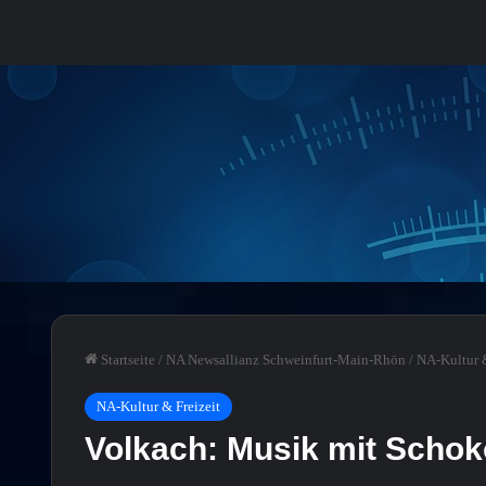
Startseite
/
NA Newsallianz Schweinfurt-Main-Rhön
/
NA-Kultur &
NA-Kultur & Freizeit
Volkach: Musik mit Schok