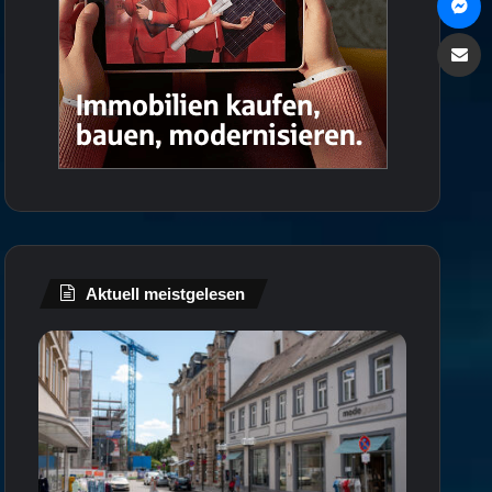
Via e
Aktuell meistgelesen