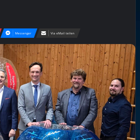
Messenger
Via eMail teilen