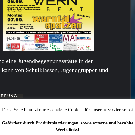
d eine Jugendbegegnungsstätte in der
s kann von Schulklassen, Jugendgruppen und
 auch interessieren:
Diese Seite benutzt nur essenzielle Cookies für unseren Service selbst
Gefördert durch Produktplatzierungen, sowie externe und bezahlte
Werbelinks!
n: Pkw überschlägt sich auf das Dach