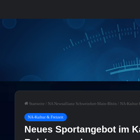
Startseite
/
NA Newsallianz Schweinfurt-Main-Rhön
/
NA-Kultur &
NA-Kultur & Freizeit
Neues Sportangebot im K