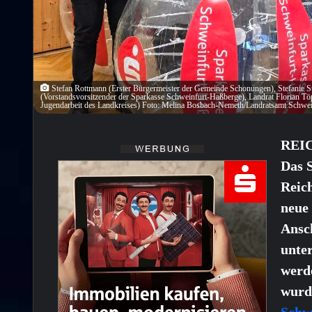
Stefan Rottmann (Erster Bürgermeister der Gemeinde Schonungen), Stefanie Stö
(Vorstandsvorsitzender der Sparkasse Schweinfurt-Haßberge), Landrat Florian Tö
Jugendarbeit des Landkreises) Foto: Melina Bosbach-Nemeth/Landratsamt Schwei
REI
Das 
Reic
neue
Ansch
unte
werde
wurd
Schw