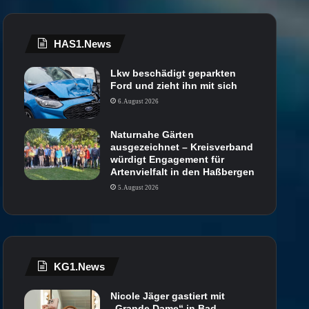
HAS1.News
Lkw beschädigt geparkten
Ford und zieht ihn mit sich
6. August 2026
Naturnahe Gärten
ausgezeichnet – Kreisverband
würdigt Engagement für
Artenvielfalt in den Haßbergen
5. August 2026
KG1.News
Nicole Jäger gastiert mit
„Grande Dame“ in Bad