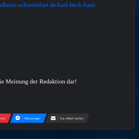
dkreis-schweinfurt.de/karl-beck-haus
ie Meinung der Redaktion dar!
rest
Messenger
Via eMail teilen