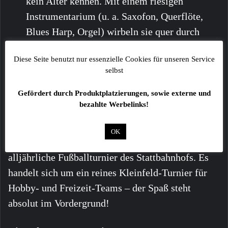
kein Alter kennen. Mit einem riesigen
Instrumentarium (u. a. Saxofon, Querflöte,
Blues Harp, Orgel) wirbeln sie quer durch
Swing, R&B, Rock, Funk und Latin.
Diese Seite benutzt nur essenzielle Cookies für unseren Service
Hobby-Kicker aufgepasst:
selbst
Anmeldung zum Stattbahnhof Cup
Gefördert durch Produktplatzierungen, sowie externe und
2026
bezahlte Werbelinks!
Am
Samstag, den 25.07.
, steigt auf dem Gelände
OK
der DJK Schweinfurt wieder das traditionelle,
alljährliche Fußballturnier des Stattbahnhofs. Es
handelt sich um ein reines Kleinfeld-Turnier für
Hobby- und Freizeit-Teams – der Spaß steht
absolut im Vordergrund!