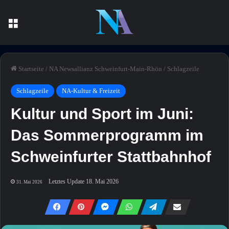
Menü
Startseite
/
NA Newsallianz Schweinfurt-Main-Rhön
/
Schlagzeile
Schlagzeile
NA-Kultur & Freizeit
Kultur und Sport im Juni:
Das Sommerprogramm im
Schweinfurter Stattbahnhof
Letztes Update 18. Mai 2026
31. Mai 2026