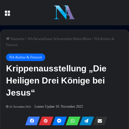
Menü
Startseite
/
NA Newsallianz Schweinfurt-Main-Rhön
/
NA-Kultur &
Freizeit
NA-Kultur & Freizeit
Krippenausstellung „Die
Heiligen Drei Könige bei
Jesus“
Letztes Update 10. November 2025
10. November 2025