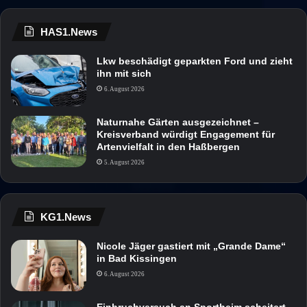
HAS1.News
Lkw beschädigt geparkten Ford und zieht
ihn mit sich
6. August 2026
Naturnahe Gärten ausgezeichnet –
Kreisverband würdigt Engagement für
Artenvielfalt in den Haßbergen
5. August 2026
KG1.News
Nicole Jäger gastiert mit „Grande Dame“
in Bad Kissingen
6. August 2026
Einbruchversuch an Sportheim scheitert