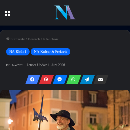
Menü
Startseite
/
Bereich
/
NA-Rhön1
NA-Rhön1
NA-Kultur & Freizeit
Letztes Update 1. Juni 2026
1. Juni 2026