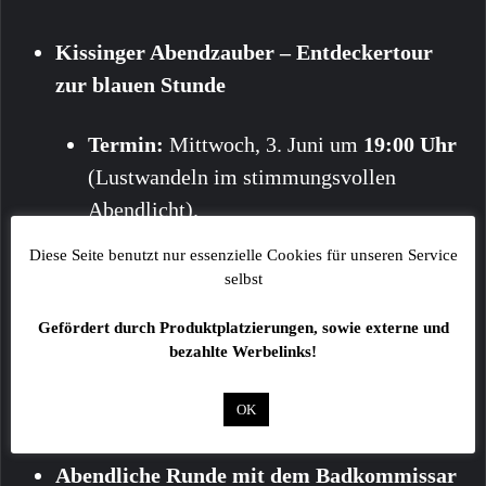
Kissinger Abendzauber – Entdeckertour
zur blauen Stunde
Termin:
Mittwoch, 3. Juni um
19:00 Uhr
(Lustwandeln im stimmungsvollen
Abendlicht).
Mit dem Nachtwächter im flackernden
Diese Seite benutzt nur essenzielle Cookies für unseren Service
Laternenlicht
selbst
Gefördert durch Produktplatzierungen, sowie externe und
Termin:
Freitag, 5. Juni um
21:00 Uhr
bezahlte Werbelinks!
(Erkundung verborgener Winkel im
Mondschein inklusive der Ballade vom
OK
Ritter Kunibert).
Abendliche Runde mit dem Badkommissar