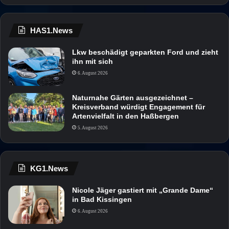
HAS1.News
Lkw beschädigt geparkten Ford und zieht
ihn mit sich
6. August 2026
Naturnahe Gärten ausgezeichnet –
Kreisverband würdigt Engagement für
Artenvielfalt in den Haßbergen
5. August 2026
KG1.News
Nicole Jäger gastiert mit „Grande Dame“
in Bad Kissingen
6. August 2026