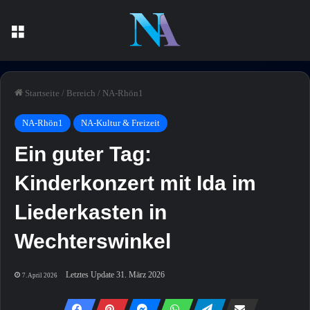
Menü
Startseite
/
Bereich
/
NA-Rhön1
NA-Rhön1
NA-Kultur & Freizeit
Ein guter Tag:
Kinderkonzert mit Ida im
Liederkasten in
Wechterswinkel
Letztes Update 31. März 2026
7. April 2026