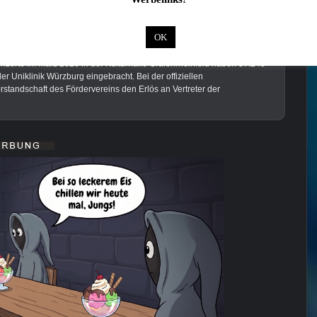
 auch interessieren:
OK
 Regenbogen
rte im März 2026 in der Kulturhalle Grafenrheinfeld haben 37.248
r Uniklinik Würzburg eingebracht. Bei der offiziellen
tandschaft des Fördervereins den Erlös an Vertreter der