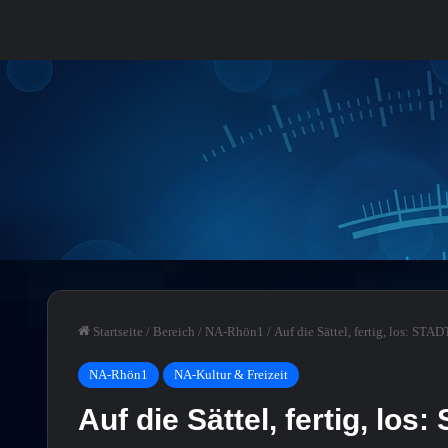
Startseite
/
Bereich
/
NA-Rhön1
/
Auf die Sättel, fertig, los: S
NA-Rhön1
NA-Kultur & Freizeit
Auf die Sättel, fertig, l