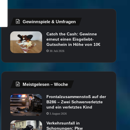
Gewinnspiele & Umfragen
Catch the Cash: Gewinne
erneut einen Eisgeliebt-
Gutschein in Höhe von 10€
30. Juli 2026
Meistgelesen – Woche
Frontalzusammenstoß auf der
B286 – Zwei Schwerverletzte
und ein verletztes Kind
3. August 2026
Verkehrsunfall in
Schonungen: Pkw