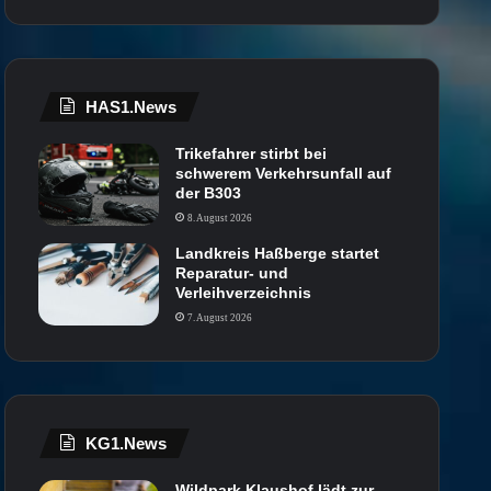
HAS1.News
Trikefahrer stirbt bei
schwerem Verkehrsunfall auf
der B303
8. August 2026
Landkreis Haßberge startet
Reparatur- und
Verleihverzeichnis
7. August 2026
KG1.News
Wildpark Klaushof lädt zur