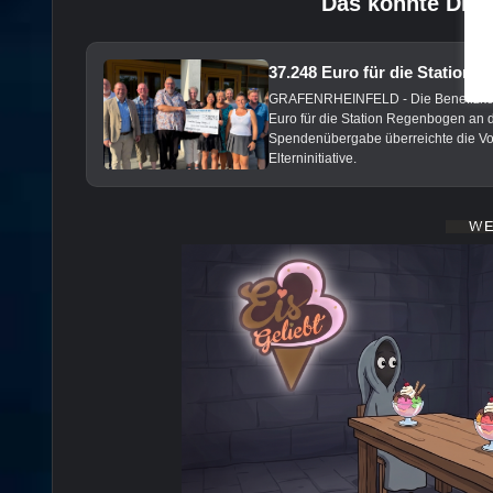
Das könnte Dich
37.248 Euro für die Station
GRAFENRHEINFELD - Die Benefizkonze
Euro für die Station Regenbogen an de
Spendenübergabe überreichte die Vors
Elterninitiative.