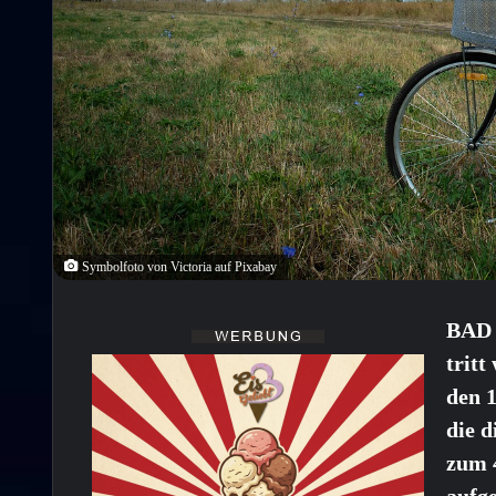
Symbolfoto von Victoria auf Pixabay
BAD 
trit
den 1
die 
zum 4