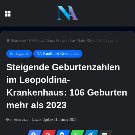
Menü
Startseite
/
NA Newsallianz Schweinfurt-Main-Rhön
/
Schlagzeile
Schlagzeile
NA-Familie & Gesundheit
Steigende Geburtenzahlen
im Leopoldina-
Krankenhaus: 106 Geburten
mehr als 2023
Letztes Update 21. Januar 2025
21. Januar 2025