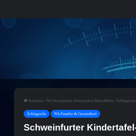
Startseite
/
NA Newsallianz Schweinfurt-Main-Rhön
/
Schlagzeile
Schlagzeile
NA-Familie & Gesundheit
Schweinfurter Kindertafel