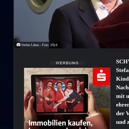
Stefan Labus - Foto: 2fly4
SCHW
Stefa
Kinde
Nach
mit 
ehren
der V
und z