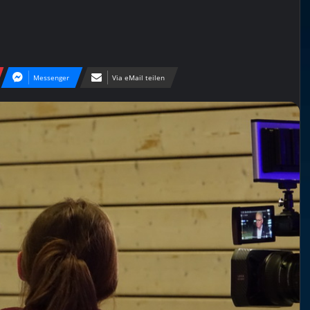
Messenger
Via eMail teilen