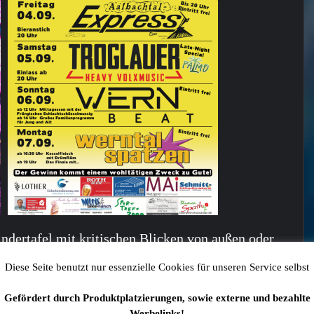
ndertafel mit kritischen Blicken von außen oder
sationen konfrontiert – insbesondere, wenn es um
Diese Seite benutzt nur essenzielle Cookies für unseren Service selbst
öme geht. Labus bedauert diese Entwicklung
Gefördert durch Produktplatzierungen, sowie externe und bezahlte
esentliche übersehen wird:
Werbelinks!