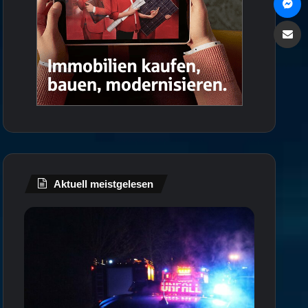
Via e
Aktuell meistgelesen