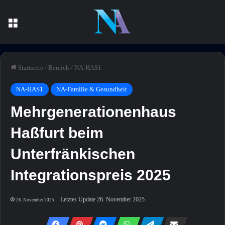
Menü
Startseite
/
Bereich
/
NA-HAS1
NA-HAS1
NA-Familie & Gesundheit
Mehrgenerationenhaus
Haßfurt beim
Unterfränkischen
Integrationspreis 2025
Letztes Update 26. November 2025
26. November 2025