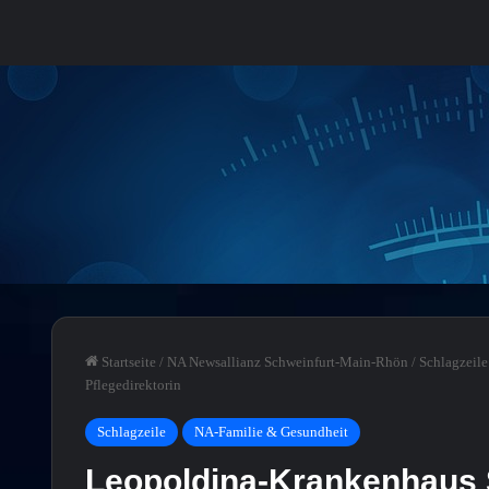
Startseite
/
NA Newsallianz Schweinfurt-Main-Rhön
/
Schlagzeile
Pflegedirektorin
Schlagzeile
NA-Familie & Gesundheit
Leopoldina-Krankenhaus S