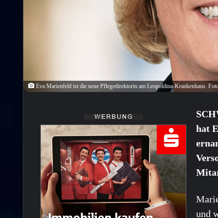
Eva Marienfeld ist die neue Pflegedirektorin am Leopoldina-Krankenhaus. Fo
SCHW
hat E
ernan
Vers
Mitar
Marie
und w