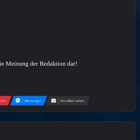
ie Meinung der Redaktion dar!
rest
Messenger
Via eMail teilen