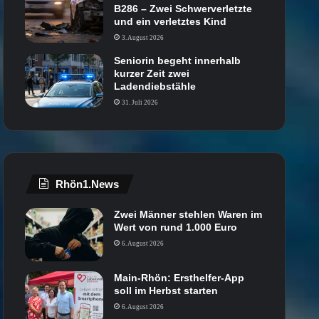
B286 – Zwei Schwerverletzte
und ein verletztes Kind
3. August 2026
Seniorin begeht innerhalb
kurzer Zeit zwei
Ladendiebstähle
31. Juli 2026
Rhön1.News
Zwei Männer stehlen Waren im
Wert von rund 1.000 Euro
6. August 2026
Main-Rhön: Ersthelfer-App
soll im Herbst starten
6. August 2026