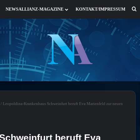
S
NEWSALLIANZ-MAGAZINE
KONTAKT/IMPRESSUM
/
Leopoldina-Krankenhaus Schweinfurt beruft Eva Marienfeld zur neuen
chweinfurt beruft Eva