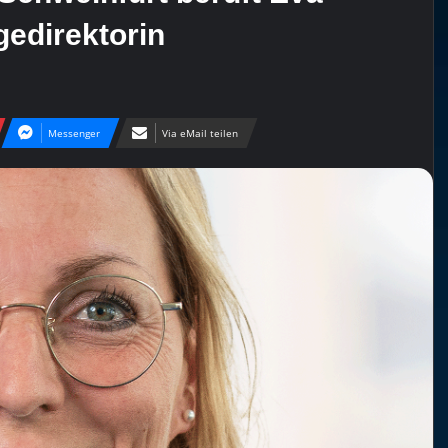
gedirektorin
Messenger
Via eMail teilen