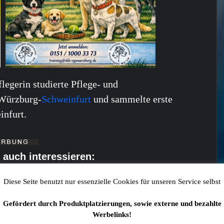
legerin studierte Pflege- und
Würzburg-
Schweinfurt
und sammelte erste
infurt.
 auch interessieren:
Diese Seite benutzt nur essenzielle Cookies für unseren Service selbst
den Schweinfurt beim Städtepartnerschafts-Austausch
nf Betreuerinnen und Betreuer aus der finnischen Partnerstadt
Gefördert durch Produktplatzierungen, sowie externe und bezahlte
ährigen Jugendaustauschs für acht Tage zu Gast in Schweinfurt.
Werbelinks!
adt Schweinfurt erlebten sie ein abwechslungsreiches Programm