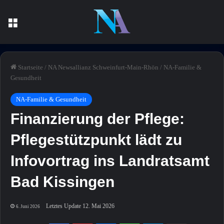
Menü
Startseite
/
NA Newsallianz Schweinfurt-Main-Rhön
/
NA-Familie &
Gesundheit
NA-Familie & Gesundheit
Finanzierung der Pflege:
Pflegestützpunkt lädt zu
Infovortrag ins Landratsamt
Bad Kissingen
Letztes Update 12. Mai 2026
6. Juni 2026