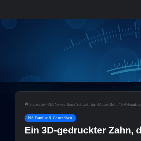
Startseite
/
NA Newsallianz Schweinfurt-Main-Rhön
/
NA-Familie
NA-Familie & Gesundheit
Ein 3D-gedruckter Zahn, d