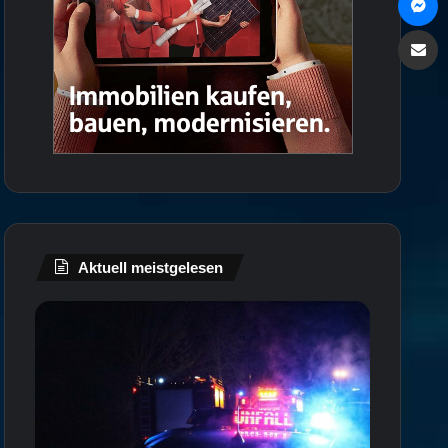
Via e
Aktuell meistgelesen