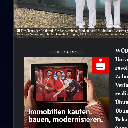
Das Team der Poliklinik für Zahnärztliche Prothetik am Uniklinikum Würzburg d
Johannes Schrenker, Dr. Michael del Hougne, PD Dr. Christian Höhne und Assist
WÜR
Univ
revol
Zahn
Verfa
reali
Übung
Übun
Beha
über