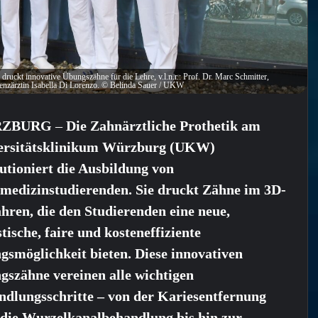
ruckt innovative Übungszähne für die Lehre, v.l.n.r.: Prof. Dr. Marc Schmitter,
enzärztin Isabella Di Lorenzo. © Belinda Sauer / UKW
ZBURG
–
Die Zahnärztliche Prothetik am
ersitätsklinikum Würzburg (UKW)
utioniert die Ausbildung von
medizinstudierenden. Sie druckt Zähne im 3D-
hren, die den Studierenden eine neue,
stische, faire und kosteneffiziente
smöglichkeit bieten. Diese innovativen
gszähne vereinen alle wichtigen
ndlungsschritte – von der Kariesentfernung
 die Wurzelkanalbehandlung bis hin zur