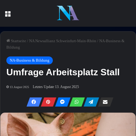
Menü
Startseite
/
NA Newsallianz Schweinfurt-Main-Rhön
/
NA-Business &
Bildung
NA-Business & Bildung
Umfrage Arbeitsplatz Stall
Letztes Update 13. August 2025
13. August 2025