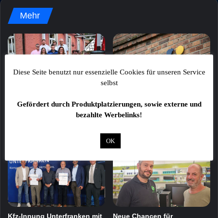
Mehr
Diese Seite benutzt nur essenzielle Cookies für unseren Service
selbst
Leyh feiert 100 Jahre
Neues Programm der vhs
Gefördert durch Produktplatzierungen, sowie externe und
Unternehmensgeschichte
Volkach | Gerolzhofen: Mehr
bezahlte Werbelinks!
als 400 Kurse im Herbst und
4. August 2026
Winter
4. August 2026
OK
Kfz-Innung Unterfranken mit
Neue Chancen für