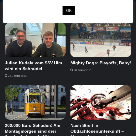
OK
Mehr
Julian Kudala vom SSV Ulm
Mighty Dogs: Playoffs, Baby!
wird ein Schnüdel
28. Januar 2025
28. Januar 2025
200.000 Euro Schaden: Am
Nach Streit in
Montagmorgen sind drei
Obdachlosenunterkunft –