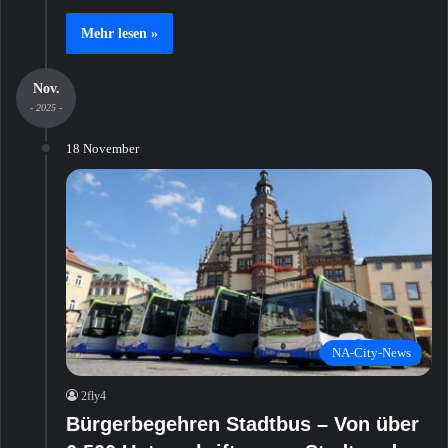
Mehr lesen »
Nov.
- 2025 -
18 November
NA-City-News
2fly4
Bürgerbegehren Stadtbus – Von über