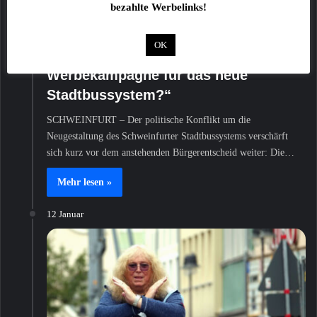
bezahlte Werbelinks!
Bürgerentscheid? – OB-Kandidatin
Ulrike Schneider stellt Anfrage an die
OK
Stadtwerke: „Was kostet die
Werbekampagne für das neue
Stadtbussystem?“
SCHWEINFURT – Der politische Konflikt um die
Neugestaltung des Schweinfurter Stadtbussystems verschärft
sich kurz vor dem anstehenden Bürgerentscheid weiter: Die…
Mehr lesen »
12 Januar