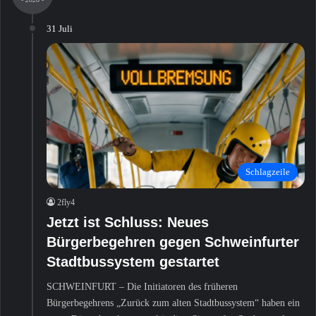
c
31 Juli
h
:
Schlagzeile
2fly4
Jetzt ist Schluss: Neues
Bürgerbegehren gegen Schweinfurter
Stadtbussystem gestartet
SCHWEINFURT – Die Initiatoren des früheren
Bürgerbegehrens „Zurück zum alten Stadtbussystem“ haben ein