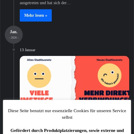
ausgetreten und hat sich der…
Mehr lesen »
Jan.
- 2026 -
13 Januar
Diese Seite benutzt nur essenzielle Cookies für unseren Service
Schlagzeile
selbst
2fly4
Gefördert durch Produktplatzierungen, sowie externe und
Manipulation vor dem