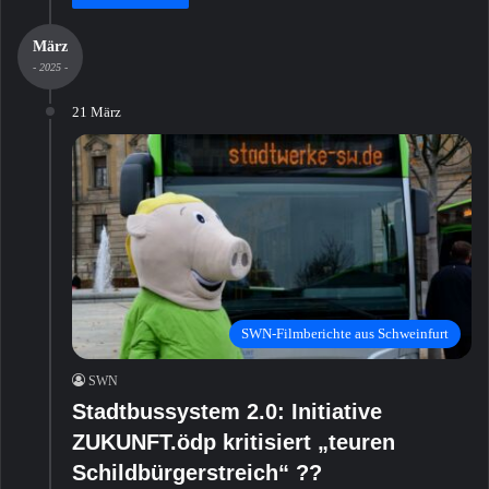
März
- 2025 -
21 März
SWN-Filmberichte aus Schweinfurt
SWN
Stadtbussystem 2.0: Initiative
ZUKUNFT.ödp kritisiert „teuren
Schildbürgerstreich“ ??