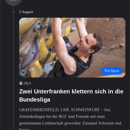
c
5 August
h
:
NA-Sport
2fly4
Zwei Unterfranken klettern sich in die
Bundesliga
GRAFENRHEINFELD, LKR. SCHWEINFURT – Aus
Arbeitskollegen bei der BGZ sind Freunde mit einer
gemeinsamen Leidenschaft geworden: Emanuel Schramm und
Enrico…